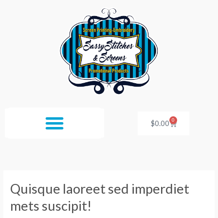
Skip
to
content
0
Cart
$
0.00
Quisque laoreet sed imperdiet
Quisque
laoreet
mets suscipit!
sed