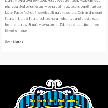
lacinia magna eget porttitor. Fusce posuere magna vitae ultricies
pharetra. Sed tellus lectus, viverra sed mi ut, iaculis condimentum
justo. Fusce facilisis imperdiet elit quis vulputate. Duis in tincidunt
libero, in laoreet libero. Nulla et nulla molestie, blandit justo eget,
hendrerit eros. Ut quis viverra tortor. Etiam volutpat efficitur leo,
id mollis neque.
Read More »