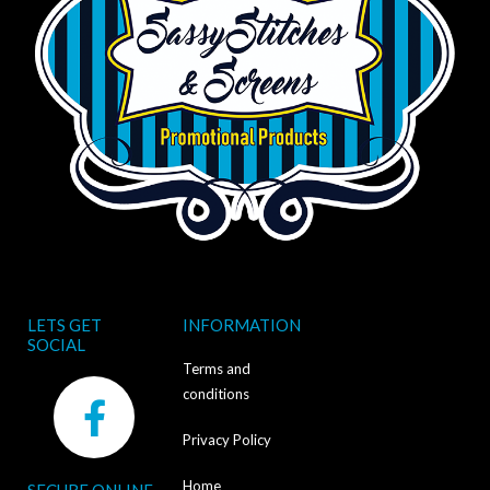
LETS GET
INFORMATION
SOCIAL
Terms and
F
conditions
a
Privacy Policy
c
Home