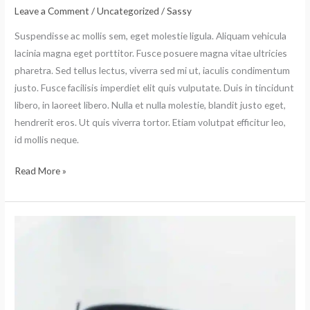
lucas
Leave a Comment
/
Uncategorized
/
Sassy
de
Suspendisse ac mollis sem, eget molestie ligula. Aliquam vehicula
pritoro.
lacinia magna eget porttitor. Fusce posuere magna vitae ultricies
pharetra. Sed tellus lectus, viverra sed mi ut, iaculis condimentum
justo. Fusce facilisis imperdiet elit quis vulputate. Duis in tincidunt
libero, in laoreet libero. Nulla et nulla molestie, blandit justo eget,
hendrerit eros. Ut quis viverra tortor. Etiam volutpat efficitur leo,
id mollis neque.
Read More »
Rem
ridi
culus
pharetra
eligendi