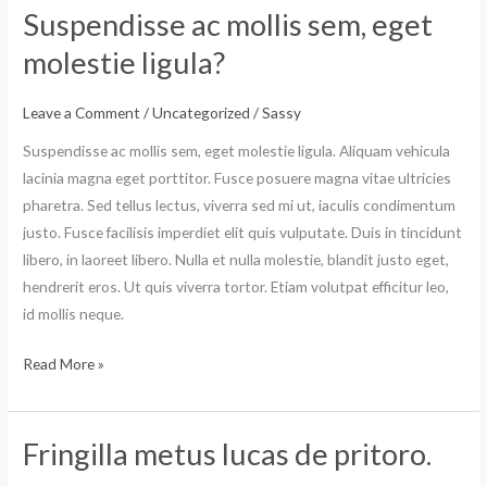
Suspendisse ac mollis sem, eget
Suspendisse
ac
molestie ligula?
mollis
sem,
Leave a Comment
/
Uncategorized
/
Sassy
eget
Suspendisse ac mollis sem, eget molestie ligula. Aliquam vehicula
molestie
lacinia magna eget porttitor. Fusce posuere magna vitae ultricies
ligula?
pharetra. Sed tellus lectus, viverra sed mi ut, iaculis condimentum
justo. Fusce facilisis imperdiet elit quis vulputate. Duis in tincidunt
libero, in laoreet libero. Nulla et nulla molestie, blandit justo eget,
hendrerit eros. Ut quis viverra tortor. Etiam volutpat efficitur leo,
id mollis neque.
Read More »
Fringilla metus lucas de pritoro.
Fringilla
metus