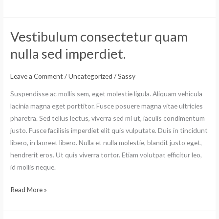
Vestibulum consectetur quam
Vestibulum
consectetur
nulla sed imperdiet.
quam
nulla
Leave a Comment
/
Uncategorized
/
Sassy
sed
Suspendisse ac mollis sem, eget molestie ligula. Aliquam vehicula
imperdiet.
lacinia magna eget porttitor. Fusce posuere magna vitae ultricies
pharetra. Sed tellus lectus, viverra sed mi ut, iaculis condimentum
justo. Fusce facilisis imperdiet elit quis vulputate. Duis in tincidunt
libero, in laoreet libero. Nulla et nulla molestie, blandit justo eget,
hendrerit eros. Ut quis viverra tortor. Etiam volutpat efficitur leo,
id mollis neque.
Read More »