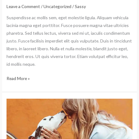
imperdiet
Leave a Comment
/
Uncategorized
/
Sassy
mets
Suspendisse ac mollis sem, eget molestie ligula. Aliquam vehicula
suscipit!
lacinia magna eget porttitor. Fusce posuere magna vitae ultricies
pharetra. Sed tellus lectus, viverra sed mi ut, iaculis condimentum
justo. Fusce facilisis imperdiet elit quis vulputate. Duis in tincidunt
libero, in laoreet libero. Nulla et nulla molestie, blandit justo eget,
hendrerit eros. Ut quis viverra tortor. Etiam volutpat efficitur leo,
id mollis neque.
Read More »
Aliquam
vehicula
lacinia
magna
eget