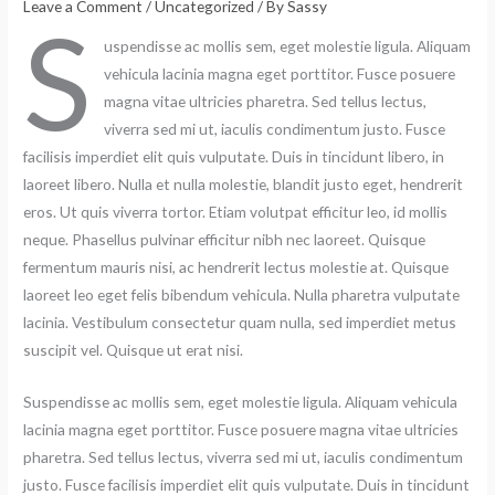
Leave a Comment
/
Uncategorized
/ By
Sassy
S
uspendisse ac mollis sem, eget molestie ligula. Aliquam
vehicula lacinia magna eget porttitor. Fusce posuere
magna vitae ultricies pharetra. Sed tellus lectus,
viverra sed mi ut, iaculis condimentum justo. Fusce
facilisis imperdiet elit quis vulputate. Duis in tincidunt libero, in
laoreet libero. Nulla et nulla molestie, blandit justo eget, hendrerit
eros. Ut quis viverra tortor. Etiam volutpat efficitur leo, id mollis
neque. Phasellus pulvinar efficitur nibh nec laoreet. Quisque
fermentum mauris nisi, ac hendrerit lectus molestie at. Quisque
laoreet leo eget felis bibendum vehicula. Nulla pharetra vulputate
lacinia. Vestibulum consectetur quam nulla, sed imperdiet metus
suscipit vel. Quisque ut erat nisi.
Suspendisse ac mollis sem, eget molestie ligula. Aliquam vehicula
lacinia magna eget porttitor. Fusce posuere magna vitae ultricies
pharetra. Sed tellus lectus, viverra sed mi ut, iaculis condimentum
justo. Fusce facilisis imperdiet elit quis vulputate. Duis in tincidunt