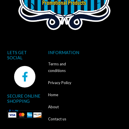
LETS GET
INFORMATION
SOCIAL
Terms and
F
conditions
a
Privacy Policy
c
Home
SECURE ONLINE
e
SHOPPING
b
About
o
Contact us