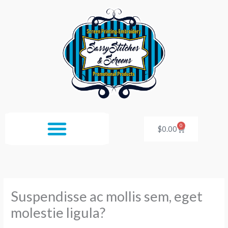
Skip
to
content
0
Cart
$
0.00
Suspendisse ac mollis sem, eget
molestie ligula?