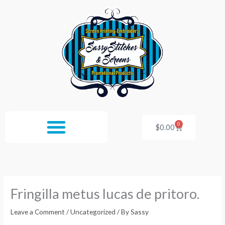
Skip
to
content
0
Cart
$
0.00
Fringilla metus lucas de pritoro.
Leave a Comment
/
Uncategorized
/ By
Sassy