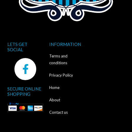
LETS GET
INFORMATION
SOCIAL
Terms and
F
conditions
a
Privacy Policy
c
Home
SECURE ONLINE
e
SHOPPING
b
About
o
Contact us
o